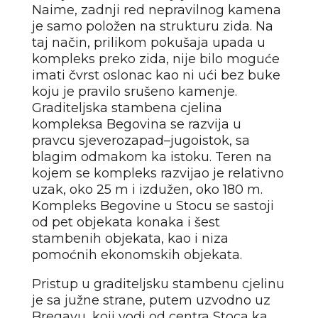
Naime, zadnji red nepravilnog kamena
je samo položen na strukturu zida. Na
taj način, prilikom pokušaja upada u
kompleks preko zida, nije bilo moguće
imati čvrst oslonac kao ni ući bez buke
koju je pravilo srušeno kamenje.
Graditeljska stambena cjelina
kompleksa Begovina se razvija u
pravcu sjeverozapad–jugoistok, sa
blagim odmakom ka istoku. Teren na
kojem se kompleks razvijao je relativno
uzak, oko 25 m i izdužen, oko 180 m.
Kompleks Begovine u Stocu se sastoji
od pet objekata konaka i šest
stambenih objekata, kao i niza
pomoćnih ekonomskih objekata.
Pristup u graditeljsku stambenu cjelinu
je sa južne strane, putem uzvodno uz
Bregavu, koji vodi od centra Stoca ka