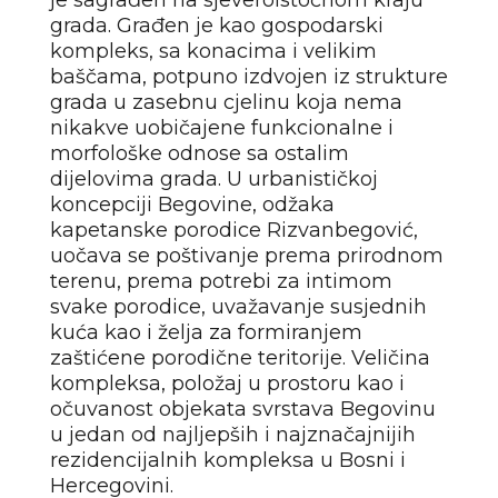
je sagrađen na sjeveroistočnom kraju
grada. Građen je kao gospodarski
kompleks, sa konacima i velikim
baščama, potpuno izdvojen iz strukture
grada u zasebnu cjelinu koja nema
nikakve uobičajene funkcionalne i
morfološke odnose sa ostalim
dijelovima grada. U urbanističkoj
koncepciji Begovine, odžaka
kapetanske porodice Rizvanbegović,
uočava se poštivanje prema prirodnom
terenu, prema potrebi za intimom
svake porodice, uvažavanje susjednih
kuća kao i želja za formiranjem
zaštićene porodične teritorije. Veličina
kompleksa, položaj u prostoru kao i
očuvanost objekata svrstava Begovinu
u jedan od najljepših i najznačajnijih
rezidencijalnih kompleksa u Bosni i
Hercegovini.