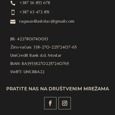
+387 36 853 678

+387 63 472 851

ragusavillastolac@gmail.com

JIB: 4227801740013
Žiro-račun: 338-270-22572407-65
UniCredit Bank d.d. Mostar
IBAN: BA393382702257240765
SWIFT: UNCRBA22
PRATITE NAS NA DRUŠTVENIM MREŽAMA