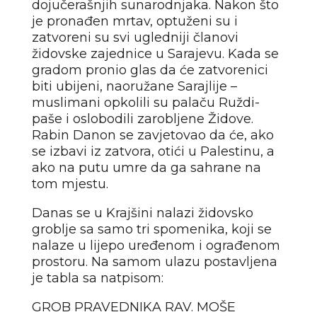
dojučerašnjih sunarodnjaka. Nakon što
je pronađen mrtav, optuženi su i
zatvoreni su svi ugledniji članovi
židovske zajednice u Sarajevu. Kada se
gradom pronio glas da će zatvorenici
biti ubijeni, naoružane Sarajlije –
muslimani opkolili su palaču Ruždi-
paše i oslobodili zarobljene Židove.
Rabin Danon se zavjetovao da će, ako
se izbavi iz zatvora, otići u Palestinu, a
ako na putu umre da ga sahrane na
tom mjestu.
Danas se u Krajšini nalazi židovsko
groblje sa samo tri spomenika, koji se
nalaze u lijepo uređenom i ograđenom
prostoru. Na samom ulazu postavljena
je tabla sa natpisom:
GROB PRAVEDNIKA RAV. MOŠE