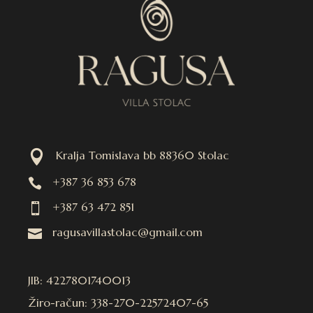

Kralja Tomislava bb 88360 Stolac
+387 36 853 678

+387 63 472 851

ragusavillastolac@gmail.com

JIB: 4227801740013
Žiro-račun: 338-270-22572407-65