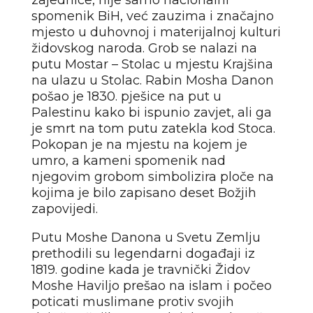
zajednice, nije samo nacionalni
spomenik BiH, već zauzima i značajno
mjesto u duhovnoj i materijalnoj kulturi
židovskog naroda. Grob se nalazi na
putu Mostar – Stolac u mjestu Krajšina
na ulazu u Stolac. Rabin Mosha Danon
pošao je 1830. pješice na put u
Palestinu kako bi ispunio zavjet, ali ga
je smrt na tom putu zatekla kod Stoca.
Pokopan je na mjestu na kojem je
umro, a kameni spomenik nad
njegovim grobom simbolizira ploče na
kojima je bilo zapisano deset Božjih
zapovijedi.
Putu Moshe Danona u Svetu Zemlju
prethodili su legendarni događaji iz
1819. godine kada je travnički Židov
Moshe Haviljo prešao na islam i počeo
poticati muslimane protiv svojih