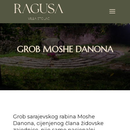
GROB MOSHE DANONA
Grob sarajevskog rabina Moshe
Danona, cijenjenog člana židovske